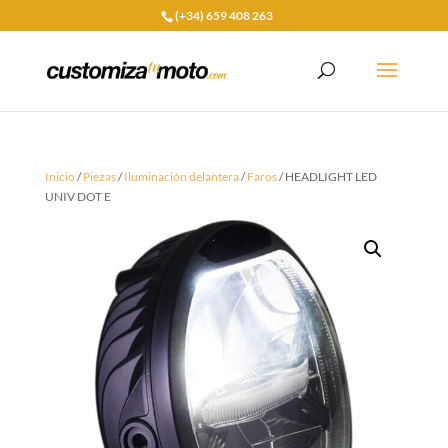
(+34) 659 408 263
Inicio
/
Piezas
/
Iluminación delantera
/
Faros
/ HEADLIGHT LED
UNIV DOT E