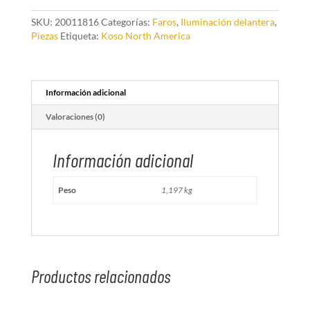
E
cantidad
SKU:
20011816
Categorías:
Faros
,
Iluminación delantera
,
Piezas
Etiqueta:
Koso North America
Información adicional
Valoraciones (0)
Información adicional
Peso
1,197 kg
Productos relacionados