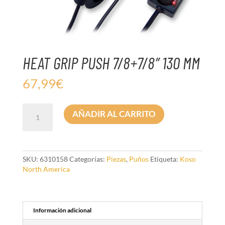
HEAT GRIP PUSH 7/8+7/8″ 130 MM
67,99
€
HEAT
AÑADIR AL CARRITO
GRIP
PUSH
7/8+7/8"
130
MM
SKU:
6310158
Categorías:
Piezas
,
Puños
Etiqueta:
Koso
cantidad
North America
Información adicional