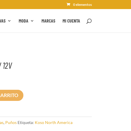
0 elementos
VAS
MODA
MARCAS
MI CUENTA
 12V
CARRITO
as
,
Puños
Etiqueta:
Koso North America