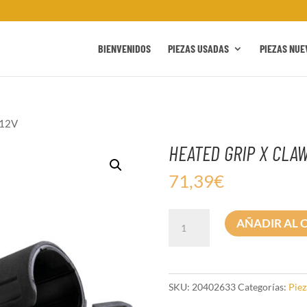
BIENVENIDOS
PIEZAS USADAS
PIEZAS NUE
 12V
HEATED GRIP X CLAW
71,39
€
HEATED
AÑADIR AL 
GRIP
X
CLAW
12V
SKU:
20402633
Categorías:
Piez
cantidad