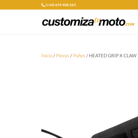
(+34) 659 408 263
Inicio
/
Piezas
/
Puños
/ HEATED GRIP X CLAW