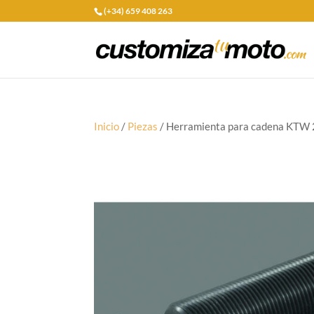
(+34) 659 408 263
Inicio
/
Piezas
/ Herramienta para cadena KTW 