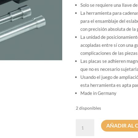
Solo se requiere una llave de
La herramienta para cadenas
para el ensamblaje del eslab
con precisión absoluta de la 
La unidad de posicionamient
acopladas entre sí con una gu
complicaciones de las piezas
Las placas se adhieren magné
que no es necesario sujetarla
Usando el juego de ampliaci
esta herramienta es apta pa
Made in Germany
2 disponibles
Herramienta
AÑADIR AL 
para