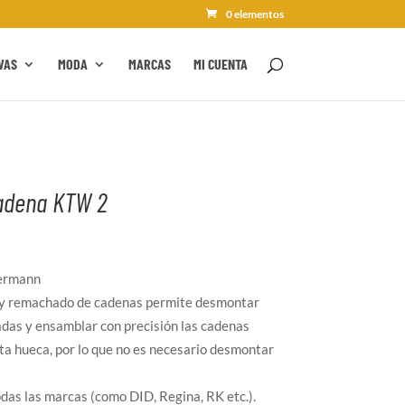
0 elementos
VAS
MODA
MARCAS
MI CUENTA
adena KTW 2
lermann
 y remachado de cadenas permite desmontar
adas y ensamblar con precisión las cadenas
a hueca, por lo que no es necesario desmontar
das las marcas (como DID, Regina, RK etc.).