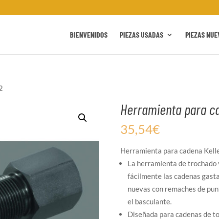
BIENVENIDOS
PIEZAS USADAS
PIEZAS NUE
2
Herramienta para c
35,54
€
Herramienta para cadena Kel
La herramienta de trochado
fácilmente las cadenas gast
nuevas con remaches de punt
el basculante.
Diseñada para cadenas de to