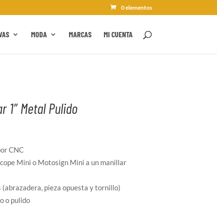
0 elementos
VAS
MODA
MARCAS
MI CUENTA
ar 1″ Metal Pulido
por CNC
cope Mini o Motosign Mini a un manillar
s (abrazadera, pieza opuesta y tornillo)
o o pulido