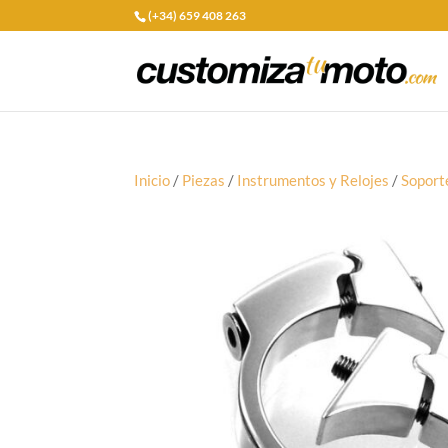
(+34) 659 408 263
Inicio
/
Piezas
/
Instrumentos y Relojes
/
Soport