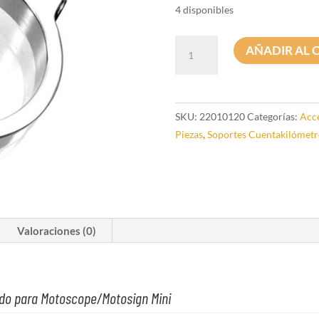
4 disponibles
Kit
AÑADIR AL 
clips
para
manillar
1"
SKU:
22010120
Categorías:
Acce
Metal
Piezas
,
Soportes Cuentakilómetr
Pulido
cantidad
Valoraciones (0)
lido para Motoscope/Motosign Mini