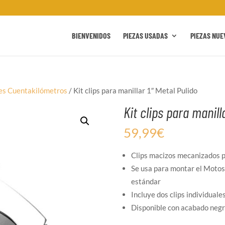
BIENVENIDOS
PIEZAS USADAS
PIEZAS NUE
es Cuentakilómetros
/ Kit clips para manillar 1″ Metal Pulido
Kit clips para manill
59,99
€
Clips macizos mecanizados 
Se usa para montar el Motos
estándar
Incluye dos clips individuale
Disponible con acabado negr