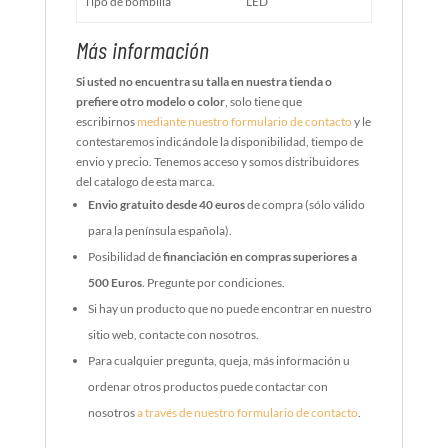
Tipo de bombilla
LED
Más información
Si usted no encuentra su talla en nuestra tienda o
prefiere otro modelo o color
, solo tiene que
escribirnos
mediante nuestro formulario de contacto
y le
contestaremos indicándole la disponibilidad, tiempo de
envio y precio. Tenemos acceso y somos distribuidores
del catalogo de esta marca.
Envio gratuito desde 40 euros
de compra (sólo válido
para la península española).
Posibilidad de
financiación en compras superiores a
500 Euros
. Pregunte por condiciones.
Si hay un producto que no puede encontrar en nuestro
sitio web, contacte con nosotros.
Para cualquier pregunta, queja, más información u
ordenar otros productos puede contactar con
nosotros
a través de nuestro formulario de contacto
.