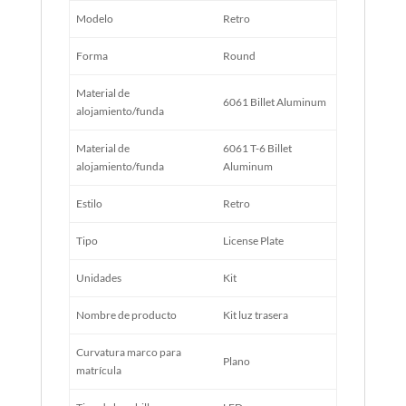
Modelo
Retro
Forma
Round
Material de
6061 Billet Aluminum
alojamiento/funda
Material de
6061 T-6 Billet
alojamiento/funda
Aluminum
Estilo
Retro
Tipo
License Plate
Unidades
Kit
Nombre de producto
Kit luz trasera
Curvatura marco para
Plano
matrícula