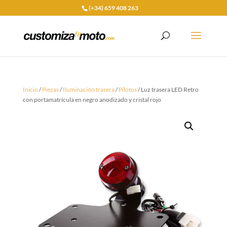
(+34) 659 408 263
Inicio
/
Piezas
/
Iluminación trasera
/
Pilotos
/ Luz trasera LED Retro
con portamatrícula en negro anodizado y cristal rojo