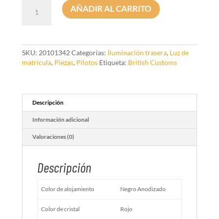
Luz
AÑADIR AL CARRITO
trasera
LED
Retro
con
portamatrícula
SKU:
20101342
Categorías:
Iluminación trasera
,
Luz de
en
matrícula
,
Piezas
,
Pilotos
Etiqueta:
British Customs
negro
anodizado
y
cristal
Descripción
rojo
Información adicional
cantidad
Valoraciones (0)
Descripción
Color de alojamiento
Negro Anodizado
Color de cristal
Rojo