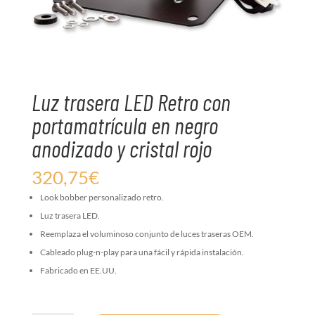
Luz trasera LED Retro con
portamatrícula en negro
anodizado y cristal rojo
320,75
€
Look bobber personalizado retro.
Luz trasera LED.
Reemplaza el voluminoso conjunto de luces traseras OEM.
Cableado plug-n-play para una fácil y rápida instalación.
Fabricado en EE.UU.