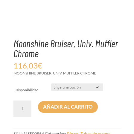
Moonshine Bruiser, Univ. Muffler
Chrome
116,03
€
MOONSHINE BRUISER, UNIV. MUFFLER CHROME
Disponibilidad
Moonshine
AÑADIR AL CARRITO
Bruiser,
Univ.
Muffler
Chrome
cantidad
SKU:
MS500954
Categorías:
Piezas
,
Tubos de escape