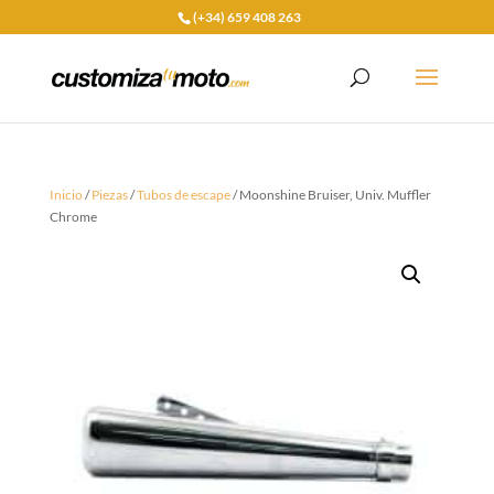
(+34) 659 408 263
Inicio
/
Piezas
/
Tubos de escape
/ Moonshine Bruiser, Univ. Muffler
Chrome