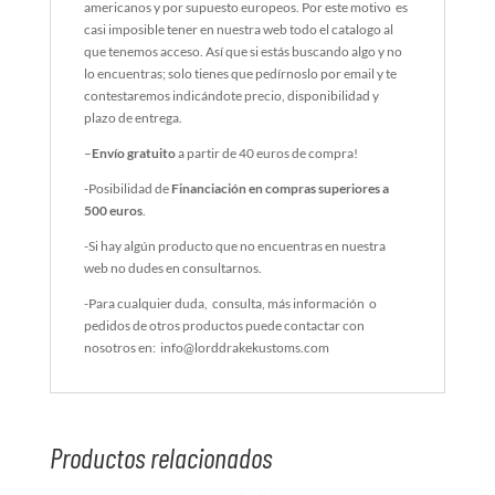
americanos y por supuesto europeos. Por este motivo es
casi imposible tener en nuestra web todo el catalogo al
que tenemos acceso. Así que si estás buscando algo y no
lo encuentras; solo tienes que pedírnoslo por email y te
contestaremos indicándote precio, disponibilidad y
plazo de entrega.
–
Envío gratuito
a partir de 40 euros de compra!
-Posibilidad de
Financiación en compras superiores a
500 euros
.
-Si hay algún producto que no encuentras en nuestra
web no dudes en consultarnos.
-Para cualquier duda, consulta, más información o
pedidos de otros productos puede contactar con
nosotros en: info@lorddrakekustoms.com
Productos relacionados