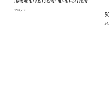
Heidenau K60 Scout 110-80-19 Front
194,73
€
B
24