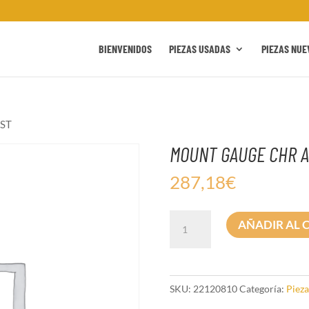
BIENVENIDOS
PIEZAS USADAS
PIEZAS NUE
ST
MOUNT GAUGE CHR A
287,18
€
MOUNT
AÑADIR AL 
GAUGE
CHR
AD18-
20ST
SKU:
22120810
Categoría:
Pieza
cantidad