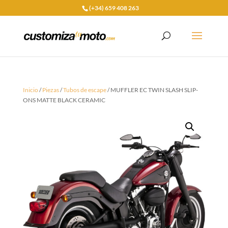
(+34) 659 408 263
Inicio
/
Piezas
/
Tubos de escape
/ MUFFLER EC TWIN SLASH SLIP-
ONS MATTE BLACK CERAMIC