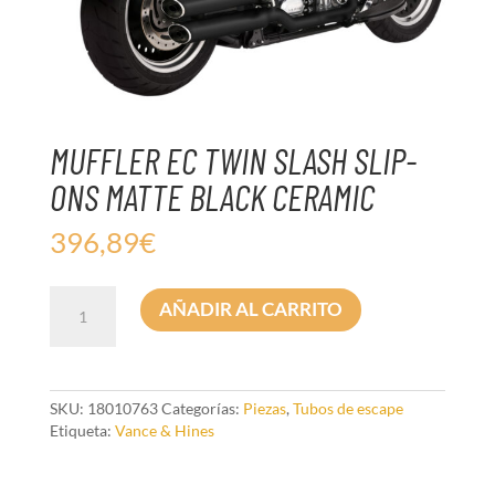
MUFFLER EC TWIN SLASH SLIP-
ONS MATTE BLACK CERAMIC
396,89
€
MUFFLER
AÑADIR AL CARRITO
EC
TWIN
SLASH
SLIP-
ONS
SKU:
18010763
Categorías:
Piezas
,
Tubos de escape
MATTE
Etiqueta:
Vance & Hines
BLACK
CERAMIC
cantidad