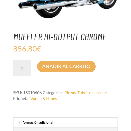
MUFFLER HI-OUTPUT CHROME
856,80
€
MUFFLER
AÑADIR AL CARRITO
HI-
OUTPUT
CHROME
cantidad
SKU:
18010606
Categorías:
Piezas
,
Tubos de escape
Etiqueta:
Vance & Hines
Información adicional