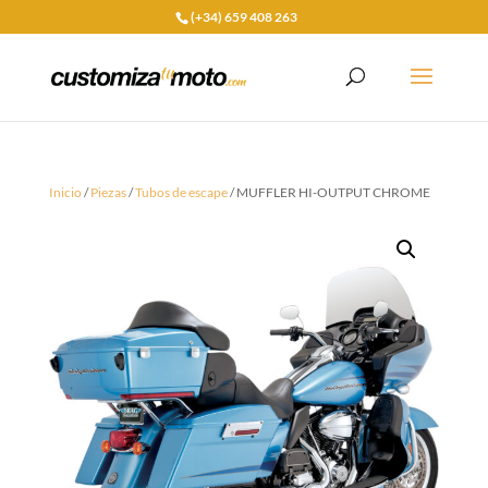
(+34) 659 408 263
Inicio
/
Piezas
/
Tubos de escape
/ MUFFLER HI-OUTPUT CHROME