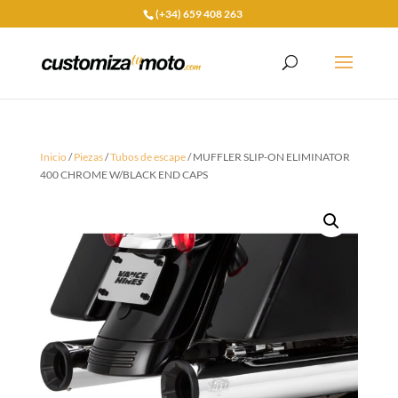
(+34) 659 408 263
Inicio
/
Piezas
/
Tubos de escape
/ MUFFLER SLIP-ON ELIMINATOR
400 CHROME W/BLACK END CAPS