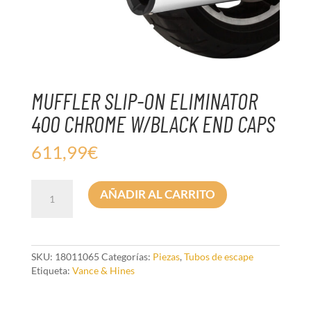
MUFFLER SLIP-ON ELIMINATOR
400 CHROME W/BLACK END CAPS
611,99
€
MUFFLER
AÑADIR AL CARRITO
SLIP-
ON
ELIMINATOR
400
CHROME
SKU:
18011065
Categorías:
Piezas
,
Tubos de escape
W/BLACK
Etiqueta:
Vance & Hines
END
CAPS
cantidad