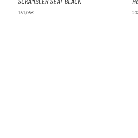
SCRAMBLER SEAT BLACK
He
161,05
€
20