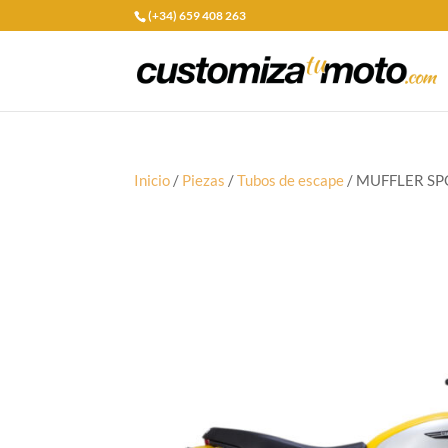
(+34) 659 408 263
Inicio
/
Piezas
/
Tubos de escape
/ MUFFLER SP