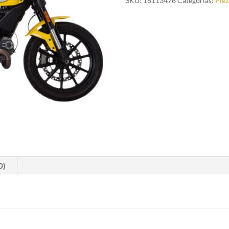
SKU:
18113476
Categorías:
Piez
BRUSHED
STAINLESS
STEEL
cantidad
0)