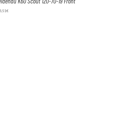
idenau K60 Scout 120-70-19 Front
3,51
€