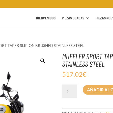
BIENVENIDOS
PIEZAS USADAS
PIEZAS NUE
ORT TAPER SLIP-ON BRUSHED STAINLESS STEEL
MUFFLER SPORT TAP
STAINLESS STEEL
517,02
€
MUFFLER
AÑADIR AL 
SPORT
TAPER
SLIP-
ON