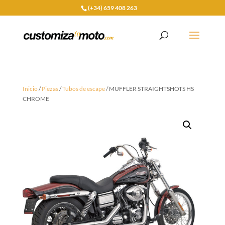
(+34) 659 408 263
Inicio
/
Piezas
/
Tubos de escape
/ MUFFLER STRAIGHTSHOTS HS
CHROME