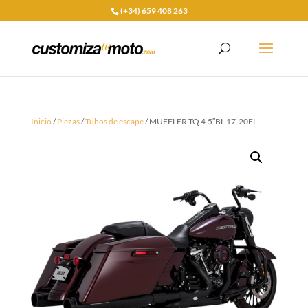
(+34) 659 408 263
Inicio
/
Piezas
/
Tubos de escape
/ MUFFLER TQ 4.5″BL 17-20FL