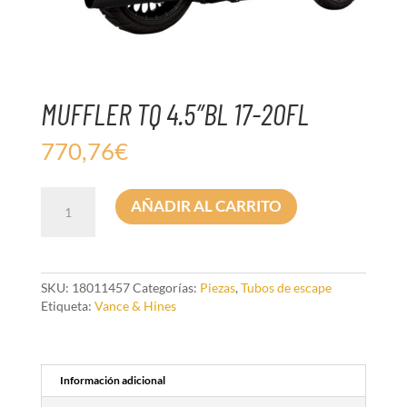
MUFFLER TQ 4.5″BL 17-20FL
770,76
€
MUFFLER
AÑADIR AL CARRITO
TQ
4.5"BL
17-
20FL
cantidad
SKU:
18011457
Categorías:
Piezas
,
Tubos de escape
Etiqueta:
Vance & Hines
Información adicional