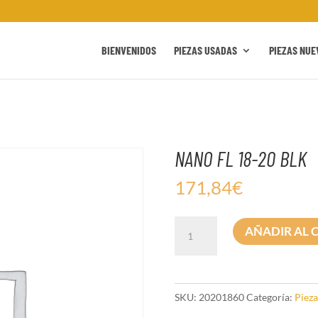
BIENVENIDOS
PIEZAS USADAS
PIEZAS NUE
NANO FL 18-20 BLK
171,84
€
NANO
AÑADIR AL 
FL
18-
20
BLK
SKU:
20201860
Categoría:
Pieza
cantidad