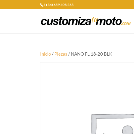
(+34) 659 408 263
Inicio
/
Piezas
/ NANO FL 18-20 BLK