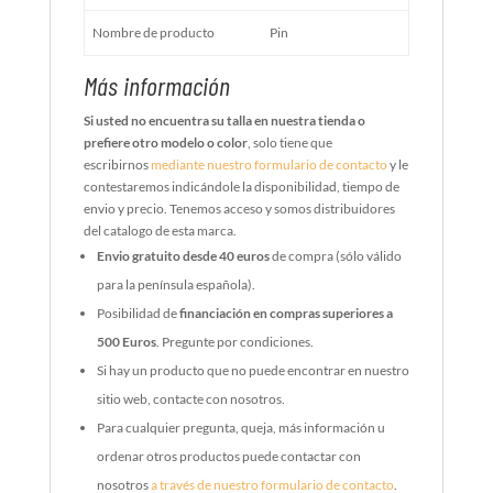
Nombre de producto
Pin
Más información
Si usted no encuentra su talla en nuestra tienda o
prefiere otro modelo o color
, solo tiene que
escribirnos
mediante nuestro formulario de contacto
y le
contestaremos indicándole la disponibilidad, tiempo de
envio y precio. Tenemos acceso y somos distribuidores
del catalogo de esta marca.
Envio gratuito desde 40 euros
de compra (sólo válido
para la península española).
Posibilidad de
financiación en compras superiores a
500 Euros
. Pregunte por condiciones.
Si hay un producto que no puede encontrar en nuestro
sitio web, contacte con nosotros.
Para cualquier pregunta, queja, más información u
ordenar otros productos puede contactar con
nosotros
a través de nuestro formulario de contacto
.