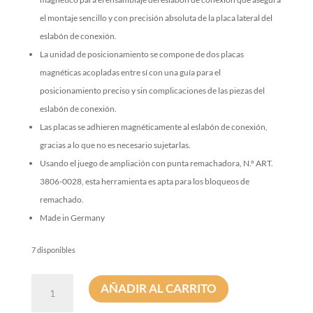
el montaje sencillo y con precisión absoluta de la placa lateral del
eslabón de conexión.
La unidad de posicionamiento se compone de dos placas
magnéticas acopladas entre sí con una guía para el
posicionamiento preciso y sin complicaciones de las piezas del
eslabón de conexión.
Las placas se adhieren magnéticamente al eslabón de conexión,
gracias a lo que no es necesario sujetarlas.
Usando el juego de ampliación con punta remachadora, N.º ART.
3806-0028, esta herramienta es apta para los bloqueos de
remachado.
Made in Germany
7 disponibles
Pin
AÑADIR AL CARRITO
–
Herramienta