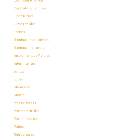
Controles Manillar
Depósitos y Tanques
Electricidad
Filtros de aire
Frenos
Iluminación delantera
Iluminación trasera
Instrumentos y Relojes
Intermitentes
Juntas
Luces
Manillares
Motor
Piezas Usadas
Portamatrículas
Portanúmeros
Puños
Retrovisores