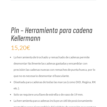
Pin – Herramienta para cadena
Kellermann
15,20
€
La herramienta de trochado y remachado de cadenas permite
desmontar fácilmente las cadenas gastadas y ensamblar con
precisión las cadenas nuevas con remaches de punta hueca, por lo
que no es necesario desmontar el basculante.
Diseñada para cadenas de todas las marcas (como DID, Regina, RK
etc.).
Solo se requiere una llave de estrella o de vaso de 19 mm.
La herramienta para cadenas incluye un útil de posicionamiento
magnético para el ensamblaje del eslabón de conexión que asegura