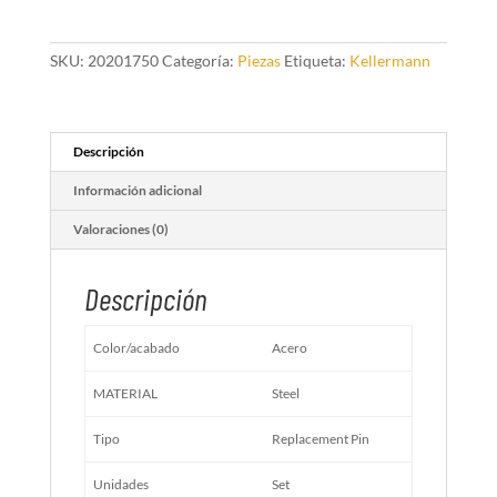
para
cadena
Kellermann
SKU:
20201750
Categoría:
Piezas
Etiqueta:
Kellermann
cantidad
Descripción
Información adicional
Valoraciones (0)
Descripción
Color/acabado
Acero
MATERIAL
Steel
Tipo
Replacement Pin
Unidades
Set