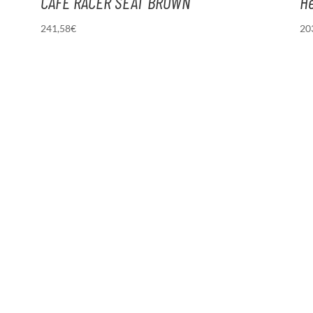
CAFE RACER SEAT BROWN
He
241,58
€
20