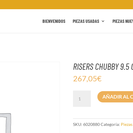
BIENVENIDOS
PIEZAS USADAS
PIEZAS NUE
RISERS CHUBBY 9.5 
267,05
€
RISERS
AÑADIR AL 
CHUBBY
9.5
CHR
cantidad
SKU:
6020880
Categoría:
Piezas