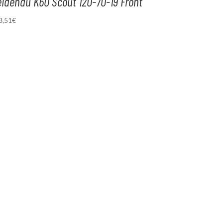
idenau K60 Scout 120-70-19 Front
3,51
€