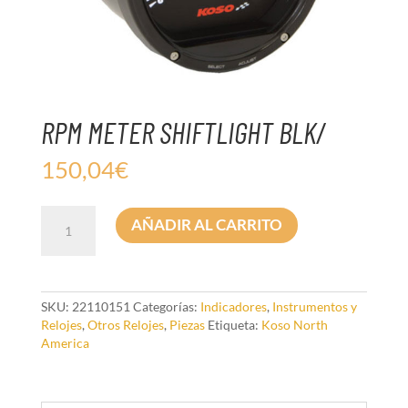
RPM METER SHIFTLIGHT BLK/
150,04
€
RPM
AÑADIR AL CARRITO
METER
SHIFTLIGHT
BLK/
cantidad
SKU:
22110151
Categorías:
Indicadores
,
Instrumentos y
Relojes
,
Otros Relojes
,
Piezas
Etiqueta:
Koso North
America