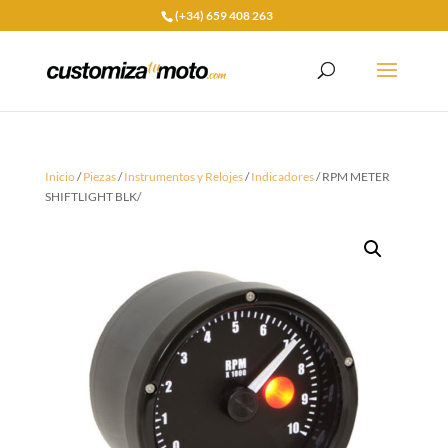
(+34) 659 408 263
Inicio
/
Piezas
/
Instrumentos y Relojes
/
Indicadores
/ RPM METER
SHIFTLIGHT BLK/