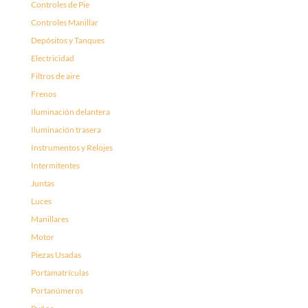
Controles de Pie
Controles Manillar
Depósitos y Tanques
Electricidad
Filtros de aire
Frenos
Iluminación delantera
Iluminación trasera
Instrumentos y Relojes
Intermitentes
Juntas
Luces
Manillares
Motor
Piezas Usadas
Portamatrículas
Portanúmeros