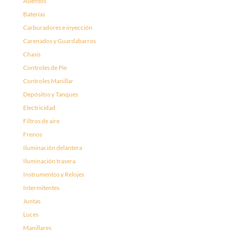
Asientos
Baterías
Carburadores e inyección
Carenados y Guardabarros
Chasis
Controles de Pie
Controles Manillar
Depósitos y Tanques
Electricidad
Filtros de aire
Frenos
Iluminación delantera
Iluminación trasera
Instrumentos y Relojes
Intermitentes
Juntas
Luces
Manillares