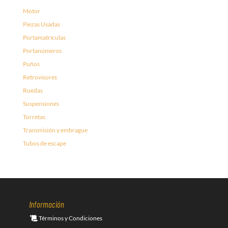
Motor
Piezas Usadas
Portamatrículas
Portanúmeros
Puños
Retrovisores
Ruedas
Suspensiones
Torretas
Transmisión y embrague
Tubos de escape
Información
Términos y Condiciones