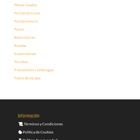
Piezas Usadas
Portamatrículas
Portanúmeros
Puños
Retrovisores
Ruedas
Suspensiones
Torretas
Transmisión y embrague
Tubos de escape
Información
Términos y Condiciones
Política de Cookies