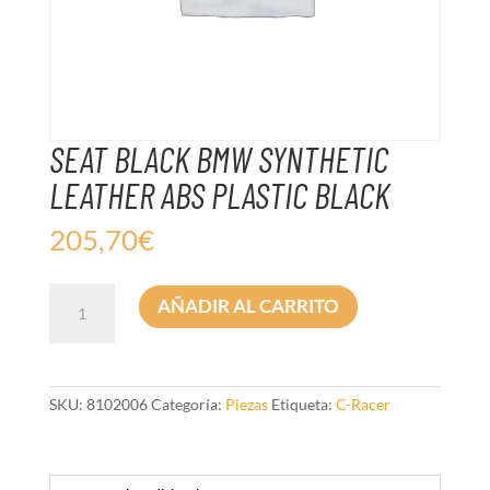
SEAT BLACK BMW SYNTHETIC
LEATHER ABS PLASTIC BLACK
205,70
€
SEAT
AÑADIR AL CARRITO
BLACK
BMW
SYNTHETIC
LEATHER
ABS
SKU:
8102006
Categoría:
Piezas
Etiqueta:
C-Racer
PLASTIC
BLACK
cantidad