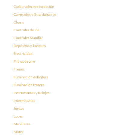
Carburadores e inyección
Carenados y Guardabarros
Chasis
Controles de Pie
Controles Manillar
Depósitos y Tanques
Electricidad
Filtros de aire
Frenos
Iluminación delantera
Iluminación trasera
Instrumentos y Relojes
Intermitentes
Juntas
Luces
Manillares
Motor