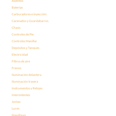
Asientos
Baterías
Carburadores e inyección
Carenados y Guardabarros
Chasis
Controles de Pie
Controles Manillar
Depósitos y Tanques
Electricidad
Filtros de aire
Frenos
Iluminación delantera
Iluminación trasera
Instrumentos y Relojes
Intermitentes
Juntas
Luces
Manillares