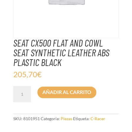
SEAT CX500 FLAT AND COWL
SEAT SYNTHETIC LEATHER ABS
PLASTIC BLACK
205,70
€
SEAT
AÑADIR AL CARRITO
CX500
FLAT
AND
COWL
SEAT
SKU:
8101951
Categoría:
Piezas
Etiqueta:
C-Racer
SYNTHETIC
LEATHER