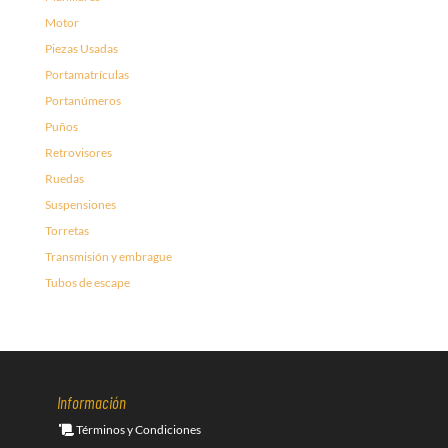
Motor
Piezas Usadas
Portamatrículas
Portanúmeros
Puños
Retrovisores
Ruedas
Suspensiones
Torretas
Transmisión y embrague
Tubos de escape
Información
Términos y Condiciones