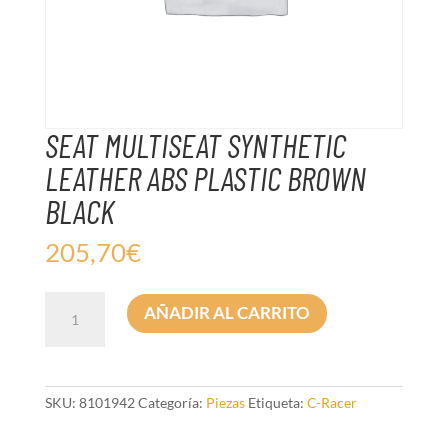
SEAT MULTISEAT SYNTHETIC
LEATHER ABS PLASTIC BROWN
BLACK
205,70
€
SEAT
AÑADIR AL CARRITO
MULTISEAT
SYNTHETIC
LEATHER
ABS
PLASTIC
SKU:
8101942
Categoría:
Piezas
Etiqueta:
C-Racer
BROWN
BLACK