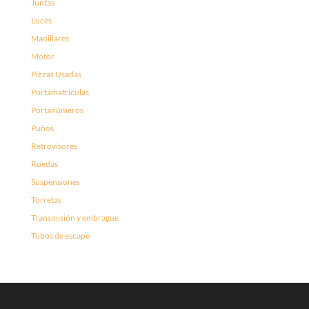
Juntas
Luces
Manillares
Motor
Piezas Usadas
Portamatrículas
Portanúmeros
Puños
Retrovisores
Ruedas
Suspensiones
Torretas
Transmisión y embrague
Tubos de escape