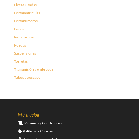
Piezas Usadas
Portamatrículas
Portanúmeros
Puños
Retrovisores
Ruedas
Suspensiones
Torretas
Transmisión y embrague
Tubos de escape
Información
Términos y Condiciones
Política de Cookies