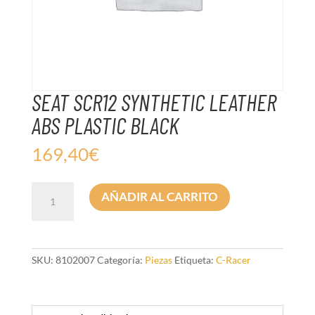
SEAT SCR12 SYNTHETIC LEATHER
ABS PLASTIC BLACK
169,40
€
SEAT
AÑADIR AL CARRITO
SCR12
SYNTHETIC
LEATHER
ABS
PLASTIC
SKU:
8102007
Categoría:
Piezas
Etiqueta:
C-Racer
BLACK
cantidad