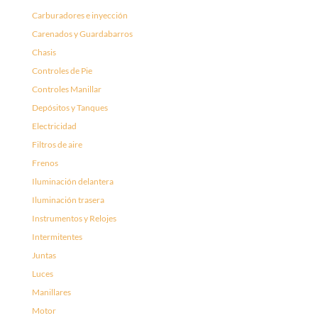
Carburadores e inyección
Carenados y Guardabarros
Chasis
Controles de Pie
Controles Manillar
Depósitos y Tanques
Electricidad
Filtros de aire
Frenos
Iluminación delantera
Iluminación trasera
Instrumentos y Relojes
Intermitentes
Juntas
Luces
Manillares
Motor