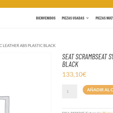
BIENVENIDOS
PIEZAS USADAS
PIEZAS NUE
C LEATHER ABS PLASTIC BLACK
SEAT SCRAMBSEAT S
BLACK
133,10
€
SEAT
AÑADIR AL 
SCRAMBSEAT
SYNTHETIC
LEATHER
ABS