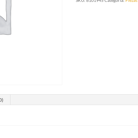
SKU:
8101945
Categoría:
Piezas
PLASTIC
BLACK
cantidad
0)