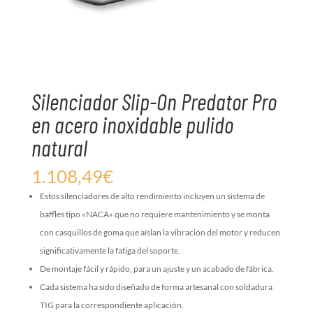
Silenciador Slip-On Predator Pro
en acero inoxidable pulido
natural
1.108,49
€
Estos silenciadores de alto rendimiento incluyen un sistema de
baffles tipo «NACA» que no requiere mantenimiento y se monta
con casquillos de goma que aíslan la vibración del motor y reducen
significativamente la fatiga del soporte.
De montaje fácil y rápido, para un ajuste y un acabado de fábrica.
Cada sistema ha sido diseñado de forma artesanal con soldadura
TIG para la correspondiente aplicación.