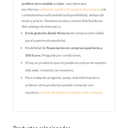
prefiere otro modelo o color
, solo tiene que
escribirnos
mediante nuestro formulario de contacto
y le
contestaremos indicándole la disponibilidad, tiempo de
envio y precio. Tenemos acceso y somos distribuidores
del catalogo de esta marca.
Envio gratuito desde 40 euros
de compra (sólo válido
para la península española).
Posibilidad de
financiación en compras superiores a
500 Euros
. Pregunte por condiciones.
Si hay un producto que no puede encontrar en nuestro
sitio web, contacte con nosotros.
Para cualquier pregunta, queja, más información u
ordenar otros productos puede contactar con
nosotros
a través de nuestro formulario de contacto
.