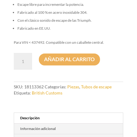
Escape libre para incrementar la potencia.
Fabricado al 100 % en acero inoxidable 304.
Con el clásico sonido de escape de las Triumph.
Fabricado en EE.UU.
Para VIN < 437492. Compatible con un caballete central.
Silenciador
AÑADIR AL CARRITO
Slip-
On
Predator
Pro
en
SKU:
18113362
Categorías:
Piezas
,
Tubos de escape
acero
Etiqueta:
British Customs
inoxidable
pulido
natural
cantidad
Descripción
Información adicional