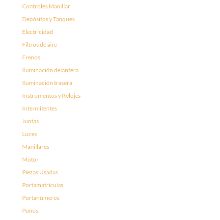
Controles Manillar
Depósitos y Tanques
Electricidad
Filtros de aire
Frenos
Iluminación delantera
Iluminación trasera
Instrumentos y Relojes
Intermitentes
Juntas
Luces
Manillares
Motor
Piezas Usadas
Portamatrículas
Portanúmeros
Puños