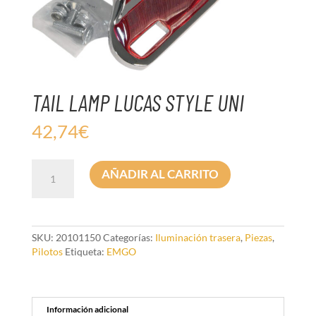
TAIL LAMP LUCAS STYLE UNI
42,74
€
TAIL
AÑADIR AL CARRITO
LAMP
LUCAS
STYLE
UNI
cantidad
SKU:
20101150
Categorías:
Iluminación trasera
,
Piezas
,
Pilotos
Etiqueta:
EMGO
Información adicional