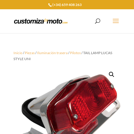
(+34) 659 408 263
Inicio
/
Piezas
/
Iluminación trasera
/
Pilotos
/ TAIL LAMP LUCAS
STYLE UNI