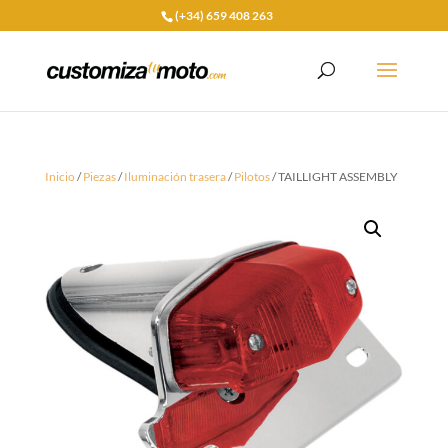
(+34) 659 408 263
Inicio
/
Piezas
/
Iluminación trasera
/
Pilotos
/ TAILLIGHT ASSEMBLY