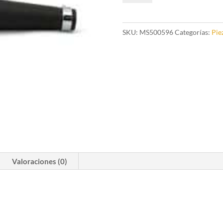
Muffler
Black
cantidad
SKU:
MS500596
Categorías:
Pie
Valoraciones (0)