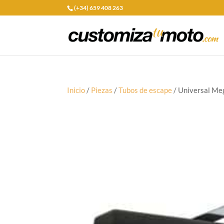
(+34) 659 408 263
Inicio
/
Piezas
/
Tubos de escape
/ Universal Me