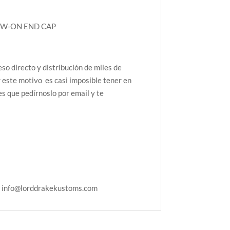
REW-ON END CAP
o directo y distribución de miles de
 este motivo es casi imposible tener en
es que pedírnoslo por email y te
n: info@lorddrakekustoms.com