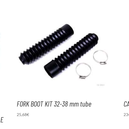
FORK BOOT KIT 32-38 mm tube
C
25,68
€
23
LE