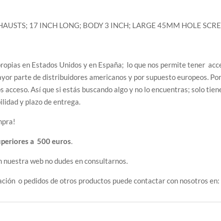
 EXHAUSTS; 17 INCH LONG; BODY 3 INCH; LARGE 45MM HOLE SC
opias en Estados Unidos y en España; lo que nos permite tener acces
ayor parte de distribuidores americanos y por supuesto europeos. Por
 acceso. Así que si estás buscando algo y no lo encuentras; solo tien
lidad y plazo de entrega.
mpra!
uperiores a 500 euros
.
n nuestra web no dudes en consultarnos.
mación o pedidos de otros productos puede contactar con nosotros e