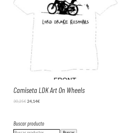
Camiseta LDK Art On Wheels
El
El
30,25
€
24,14
€
precio
precio
original
actual
era:
es:
Buscar producto
30,25€.
24,14€.
Buscar
Buscar