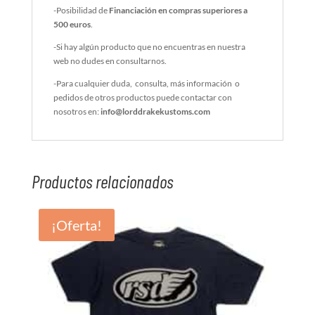
-Posibilidad de
Financiación en compras superiores a
500 euros
.
-Si hay algún producto que no encuentras en nuestra
web no dudes en consultarnos.
-Para cualquier duda, consulta, más información o
pedidos de otros productos puede contactar con
nosotros en:
info@lorddrakekustoms.com
Productos relacionados
¡Oferta!