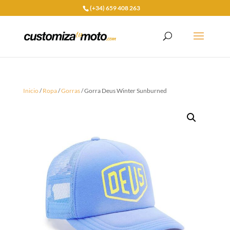
(+34) 659 408 263
Inicio
/
Ropa
/
Gorras
/ Gorra Deus Winter Sunburned