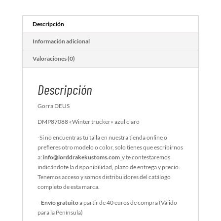
Descripción
Información adicional
Valoraciones (0)
Descripción
Gorra DEUS
DMP87088 «Winter trucker» azul claro
-Si no encuentras tu talla en nuestra tienda online o
prefieres otro modelo o color, solo tienes que escribirnos
a:
info@lorddrakekustoms.com
y te contestaremos
indicándote la disponibilidad, plazo de entrega y precio.
Tenemos acceso y somos distribuidores del catálogo
completo de esta marca.
–
Envío gratuito
a partir de 40 euros de compra (Válido
para la Península)