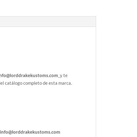
info@lorddrakekustoms.com
y te
del catálogo completo de esta marca.
:
info@lorddrakekustoms.com