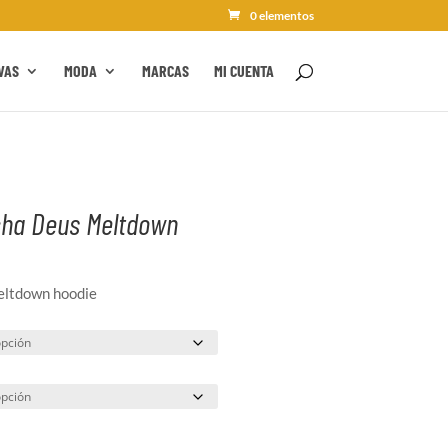
0 elementos
VAS
MODA
MARCAS
MI CUENTA
ha Deus Meltdown
l
recio
eltdown hoodie
ctual
s:
.
1,90€.