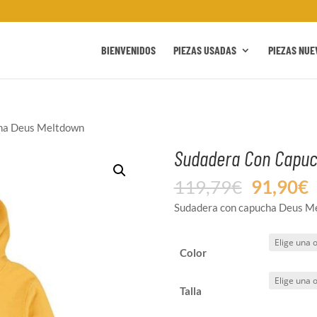
BIENVENIDOS
PIEZAS USADAS
PIEZAS NUE
ha Deus Meltdown
Sudadera Con Capuc
El
E
119,79
€
91,90
€
precio
p
Sudadera con capucha Deus M
original
a
era:
e
119,79€
9
Color
Talla