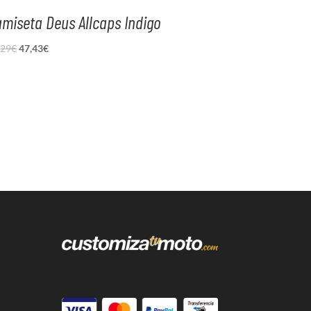
miseta Deus Allcaps Indigo
El
El
,29
€
47,43
€
precio
precio
original
actual
era:
es:
59,29€.
47,43€.