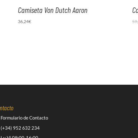
Camiseta Von Dutch Aaron
Ca
36,24
€
59
ntacto
Formulario de Contacto
(+34) 952 632 234
Lu-Vi 09:00-16:00