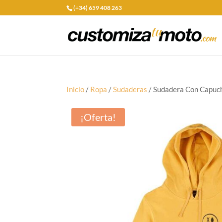
(+34) 659 408 263
Inicio
/
Ropa
/
Sudaderas
/ Sudadera Con Capuc
¡Oferta!