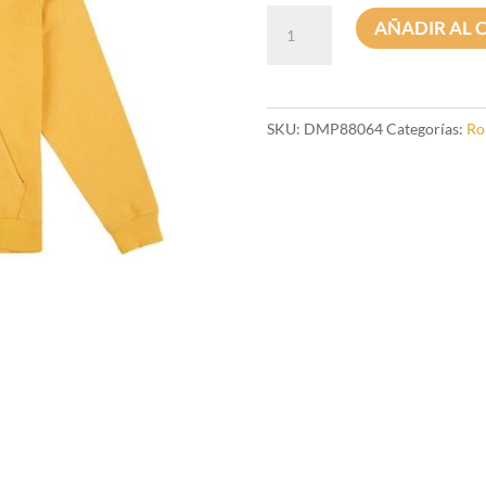
Sudadera
AÑADIR AL 
Con
Capucha
Deus
Meltdown
SKU:
DMP88064
Categorías:
Ro
cantidad